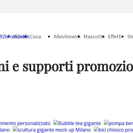
Home
Cosa
Allestimenti
Mascotte
Effetti
St
ni e supporti promozio
Page
facciamo
&
&
Speciali
Ma
Scenografie
Pupazzi