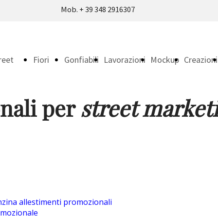
Mob. + 39 348 2916307
reet
Fiori
Gonfiabili
Lavorazioni
Mockup
Creazioni
nali per
street market
rketing
Giganti
Polistirolo
luminose